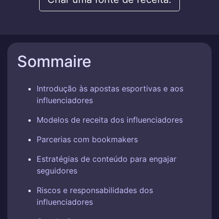
Sommaire
Introdução às apostas esportivas e aos
influenciadores
Modelos de receita dos influenciadores
Parcerias com bookmakers
Estratégias de conteúdo para engajar
seguidores
Riscos e responsabilidades dos
influenciadores