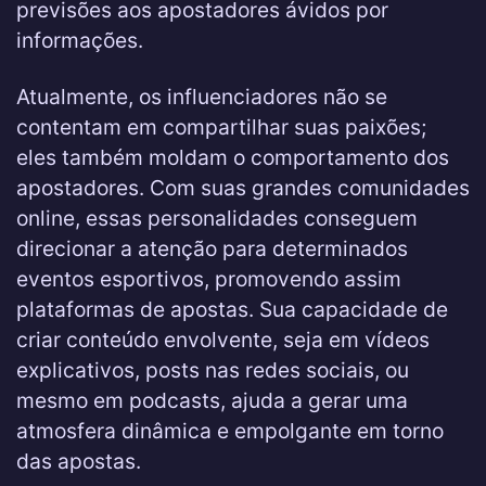
previsões aos apostadores ávidos por
informações.
Atualmente, os influenciadores não se
contentam em compartilhar suas paixões;
eles também moldam o comportamento dos
apostadores. Com suas grandes comunidades
online, essas personalidades conseguem
direcionar a atenção para determinados
eventos esportivos, promovendo assim
plataformas de apostas. Sua capacidade de
criar conteúdo envolvente, seja em vídeos
explicativos, posts nas redes sociais, ou
mesmo em podcasts, ajuda a gerar uma
atmosfera dinâmica e empolgante em torno
das apostas.