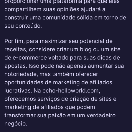
proporcionar uma plataforma para que eles
compartilhem suas opiniões ajudará a
construir uma comunidade sólida em torno de
seu conteúdo.
Por fim, para maximizar seu potencial de
receitas, considere criar um blog ou um site
de e-commerce voltado para suas dicas de
apostas. Isso pode não apenas aumentar sua
notoriedade, mas também oferecer
oportunidades de marketing de afiliados
lucrativas. Na echo-helloworld.com,
oferecemos serviços de criação de sites e
marketing de afiliados que podem
transformar sua paixão em um verdadeiro
negócio.