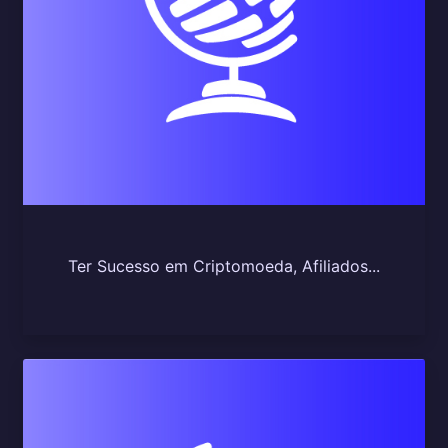
Ter Sucesso em Criptomoeda, Afiliados...