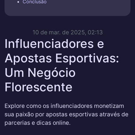
Conclusão
10 de mar. de 2025, 02:13
Influenciadores e
Apostas Esportivas:
Um Negócio
Florescente
Explore como os influenciadores monetizam
sua paixão por apostas esportivas através de
parcerias e dicas online.