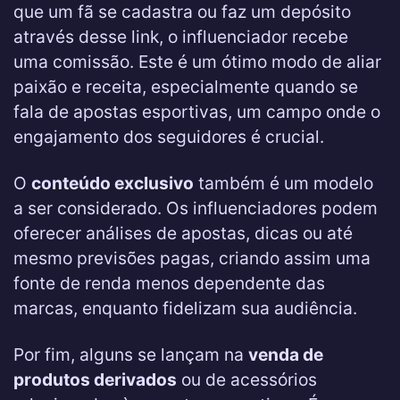
que um fã se cadastra ou faz um depósito
através desse link, o influenciador recebe
uma comissão. Este é um ótimo modo de aliar
paixão e receita, especialmente quando se
fala de apostas esportivas, um campo onde o
engajamento dos seguidores é crucial.
O
conteúdo exclusivo
também é um modelo
a ser considerado. Os influenciadores podem
oferecer análises de apostas, dicas ou até
mesmo previsões pagas, criando assim uma
fonte de renda menos dependente das
marcas, enquanto fidelizam sua audiência.
Por fim, alguns se lançam na
venda de
produtos derivados
ou de acessórios