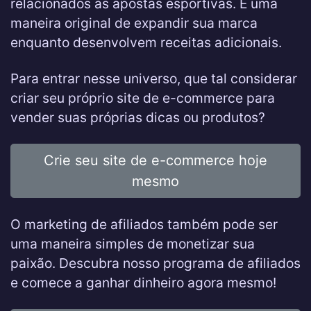
relacionados às apostas esportivas. É uma
maneira original de expandir sua marca
enquanto desenvolvem receitas adicionais.
Para entrar nesse universo, que tal considerar
criar seu próprio site de e-commerce para
vender suas próprias dicas ou produtos?
Crie seu site de e-commerce hoje
mesmo
O marketing de afiliados também pode ser
uma maneira simples de monetizar sua
paixão. Descubra nosso programa de afiliados
e comece a ganhar dinheiro agora mesmo!