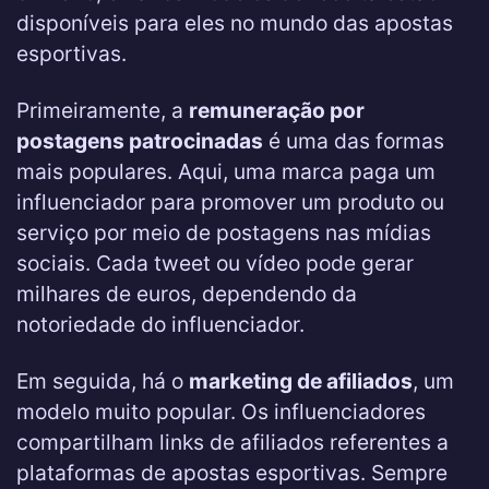
disponíveis para eles no mundo das apostas
esportivas.
Primeiramente, a
remuneração por
postagens patrocinadas
é uma das formas
mais populares. Aqui, uma marca paga um
influenciador para promover um produto ou
serviço por meio de postagens nas mídias
sociais. Cada tweet ou vídeo pode gerar
milhares de euros, dependendo da
notoriedade do influenciador.
Em seguida, há o
marketing de afiliados
, um
modelo muito popular. Os influenciadores
compartilham links de afiliados referentes a
plataformas de apostas esportivas. Sempre