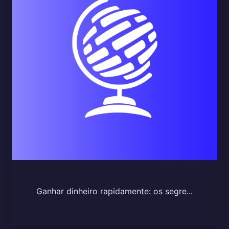
Ganhar dinheiro rapidamente: os segre...